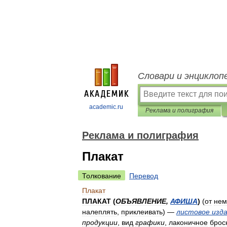
Словари и энциклоп
academic.ru
Реклама и полиграфия
Реклама и полиграфия
Плакат
Толкование
Перевод
Плакат
ПЛАКАТ
(
ОБЪЯВЛЕНИЕ
,
АФИША
)
(
от
нем
налеплять
,
приклеивать
) —
листовое
изд
продукции
,
вид
графики
,
лаконичное
брос