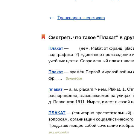
Транспарант-перетяжка
Смотреть что такое "Плакат" в дру
Плакат
— (нем. Plakat от франц. placard
вид графики. 2) Единичное произведение 
учебных целях. Современный плакат яв
Плакат
— времён Первой мировой войны с 
фр. …
Википедия
плакат
— а, м. placard > нем. Plakat. 1.
распоряжение, вывешиваемое на улицах, на
д. Павленков 1911. Имрек, имеет в свое
ПЛАКАТ
— (санитарно просветительный), 
вопросам, организации социалистического
Представляющее собой сочетание изобр
энциклопедия