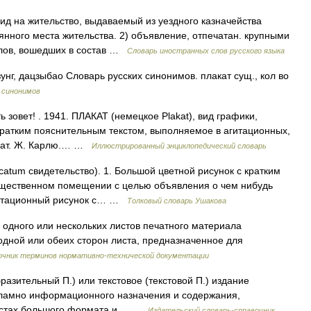
Вид на жительство, выдаваемый из уездного казначейства
янного места жительства. 2) объявление, отпечатан. крупными
слов, вошедших в состав …
Словарь иностранных слов русского языка
нг, дацзыбао Словарь русских синонимов. плакат сущ., кол во
 синонимов
 зовет! . 1941. ПЛАКАТ (немецкое Plakat), вид графики,
кратким пояснительным текстом, выполняемое в агитационных,
акат. Ж. Карлю.… …
Иллюстрированный энциклопедический словарь
acatum свидетельство). 1. Большой цветной рисунок с кратким
бщественном помещении с целью объявления о чем нибудь
Агитационный рисунок с… …
Толковый словарь Ушакова
 одного или нескольких листов печатного материала
одной или обеих сторон листа, предназначенное для
очник терминов нормативно-технической документации
азительный П.) или текстовое (текстовой П.) издание
екламно информационного назначения и содержания,
листах большого формата и… …
Издательский словарь-справочник