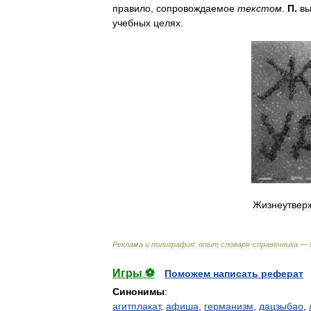
правило
,
сопровождаемое
текстом
.
П
.
в
учебных
целях
.
Жизнеутвер
Реклама
и
полиграфия:
опыт
словаря
-
справочника
.—
Игры ⚽
Поможем написать реферат
Синонимы
:
агитплакат
,
афиша
,
германизм
,
дацзыбао
,