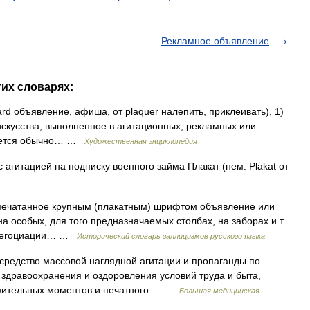
Рекламное объявление
гих словарях:
 объявление, афиша, от plaquer налепить, приклеивать), 1)
искусства, выполненное в агитационных, рекламных или
ляется обычно… …
Художественная энциклопедия
агитацией на подписку военного займа Плакат (нем. Plakat от
 Отпечатанное крупным (плакатным) шрифтом объявление или
 особых, для того предназначаемых столбах, на заборах и т.
й негоциации… …
Исторический словарь галлицизмов русского языка
средство массовой наглядной агитации и пропаганды по
 здравоохранения и оздоровления условий труда и быта,
азительных моментов и печатного… …
Большая медицинская