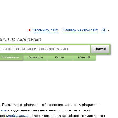
Запомнить сайт
Словарь на свой сайт
RU
едии на Академике
Найти!
Толкования
Переводы
Книги
Игры ⚽
.
Plakat
<
фр
.
placard
—
объявление
,
афиша
<
plaquer
—
ание
в
виде
одного
или
несколько
листов
печатной
кое
изображение
,
рассчитанное
на
всеобщее
внимание
,
как