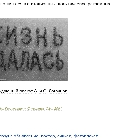
ыполняются
в
агитационных
,
политических
,
рекламных
,
ждающий
плакат
А
.
и
С
.
Логвинов
М
.
:
Гелла
-
принт
.
Стефанов
С
.
И
.
.
2004
.
лозунг
,
объявление
,
постер
,
синкел
,
фотоплакат