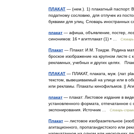
ПЛАКАТ
— (нем.). 1) плакатный паспорт. 
податному сословию, для отлучек из посто
буквами для улиц. Словарь иностранных 
плакат
— афиша, объявление, постер, лозу
синонимов: 16 • агитплакат (1) • …
Словарь
Плакат
— Плакат. И.М. Тоидзе. Родина мать
броское изображение на крупном листе с 
рекламных, учебных и других целях. Пл
ПЛАКАТ
— ПЛАКАТ, плаката, муж. (лат. pl
текстом, вывешиваемый на улице или в о
или рекламы. Плакаты кинофильмов. || 
плакат
— плакат: Листовое издание в виде
установленного формата, отпечатанное с 
экспонирования. Источник …
Словарь-справ
Плакат
— листовое изобразительное (изобр
агитационного, пропагандистского или р
напечатанное на одном или нескольких 